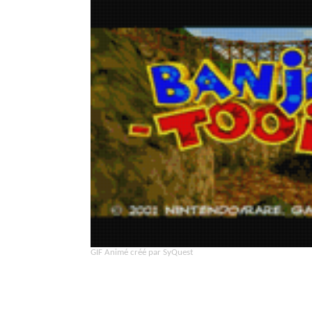
GIF Animé créé par SyQuest