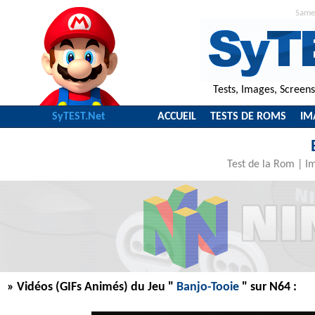
Same
Tests, Images, Screen
SyTEST.Net
ACCUEIL
TESTS DE ROMS
IM
Test de la Rom
|
I
» Vidéos (GIFs Animés) du Jeu "
Banjo-Tooie
" sur N64 :