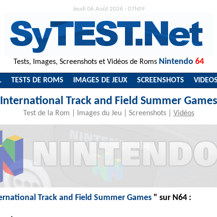
Jeudi 06 Août 2026 - 07h09
Nintendo
64
Tests, Images, Screenshots et Vidéos de Roms
L
TESTS DE ROMS
IMAGES DE JEUX
SCREENSHOTS
VIDEO
International Track and Field Summer Game
Test de la Rom
|
Images du Jeu
|
Screenshots
|
Vidéos
ernational Track and Field Summer Games
" sur N64 :