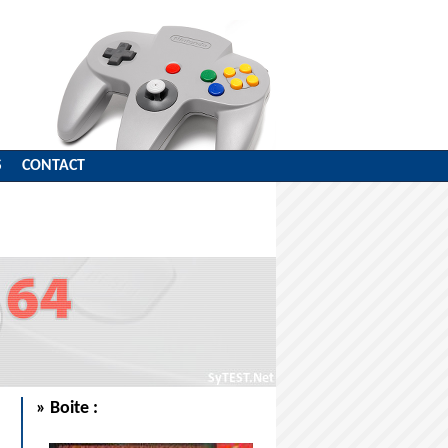
S
CONTACT
s
» Boite :