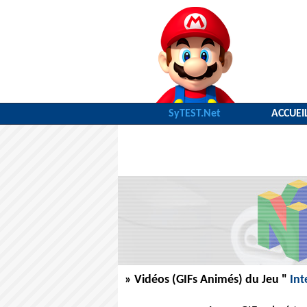
SyTEST.Net
ACCUEI
» Vidéos (GIFs Animés) du Jeu "
Int