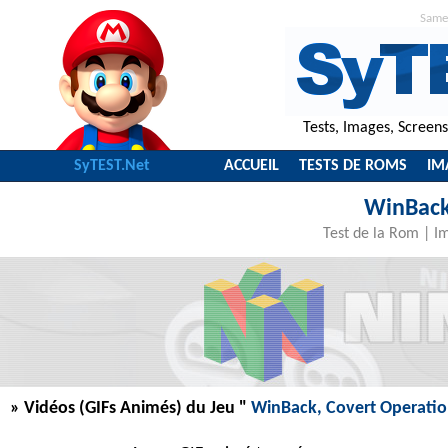
Same
Tests, Images, Screen
SyTEST.Net
ACCUEIL
TESTS DE ROMS
IM
WinBack
Test de la Rom
|
I
» Vidéos (GIFs Animés) du Jeu "
WinBack, Covert Operati