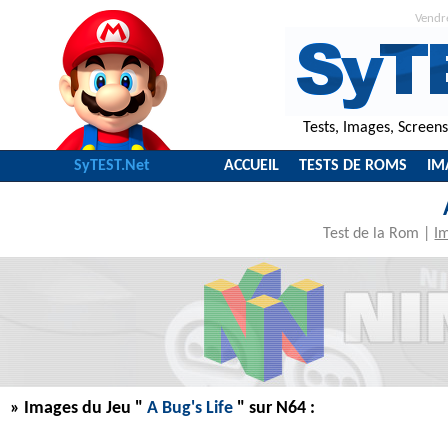
Vendr
Tests, Images, Screen
SyTEST.Net
ACCUEIL
TESTS DE ROMS
IM
Test de la Rom
|
I
» Images du Jeu "
A Bug's Life
" sur N64 :