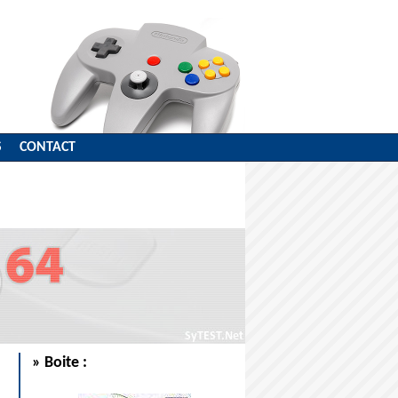
S
CONTACT
» Boite :