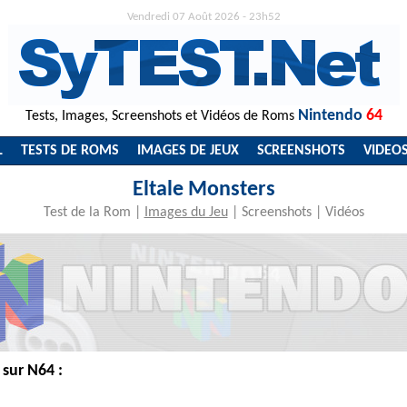
Vendredi 07 Août 2026 - 23h52
Nintendo
64
Tests, Images, Screenshots et Vidéos de Roms
L
TESTS DE ROMS
IMAGES DE JEUX
SCREENSHOTS
VIDEO
Eltale Monsters
Test de la Rom
|
Images du Jeu
|
Screenshots
|
Vidéos
 sur N64 :