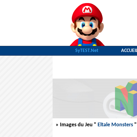
SyTEST.Net
ACCUEI
» Images du Jeu "
Eltale Monsters
"