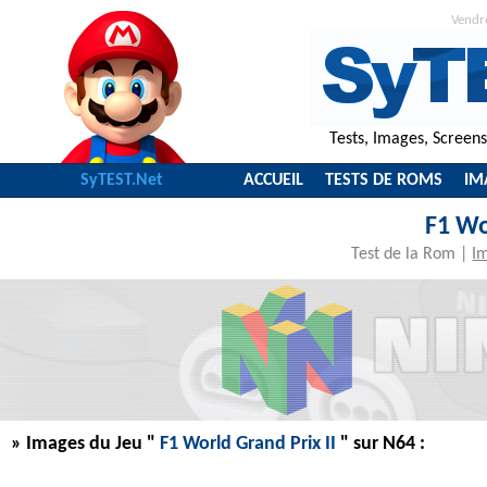
Vendr
Tests, Images, Screen
SyTEST.Net
ACCUEIL
TESTS DE ROMS
IM
F1 Wo
Test de la Rom
|
I
» Images du Jeu "
F1 World Grand Prix II
" sur N64 :