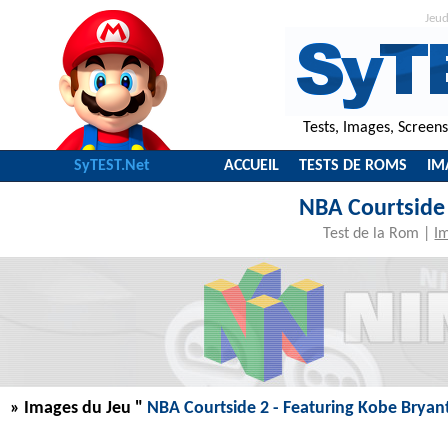
Jeu
Tests, Images, Screen
SyTEST.Net
ACCUEIL
TESTS DE ROMS
IM
NBA Courtside 
Test de la Rom
|
I
» Images du Jeu "
NBA Courtside 2 - Featuring Kobe Bryan