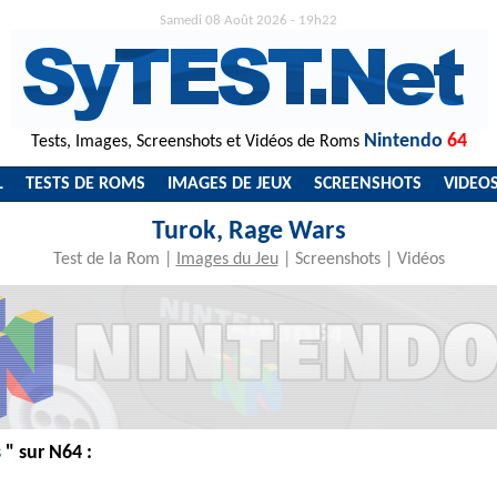
Samedi 08 Août 2026 - 19h22
Nintendo
64
Tests, Images, Screenshots et Vidéos de Roms
L
TESTS DE ROMS
IMAGES DE JEUX
SCREENSHOTS
VIDEO
Turok, Rage Wars
Test de la Rom
|
Images du Jeu
|
Screenshots
|
Vidéos
s
" sur N64 :