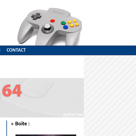
S
CONTACT
» Boite :