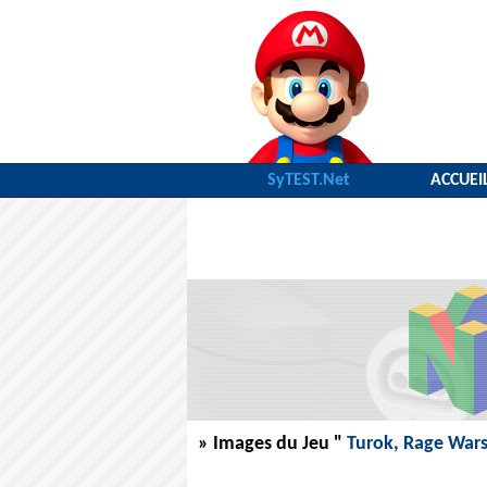
SyTEST.Net
ACCUEI
» Images du Jeu "
Turok, Rage War