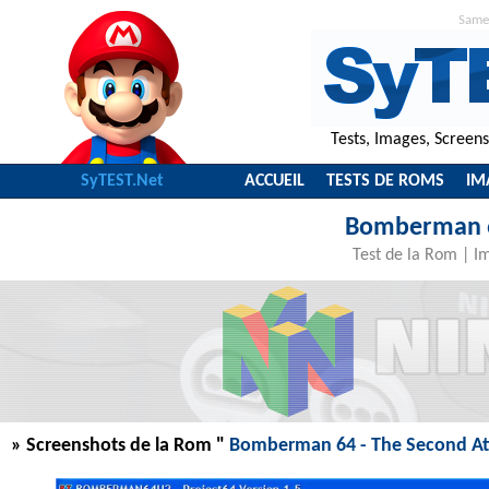
Same
Tests, Images, Screen
SyTEST.Net
ACCUEIL
TESTS DE ROMS
IM
Bomberman 64
Test de la Rom
|
I
» Screenshots de la Rom "
Bomberman 64 - The Second At