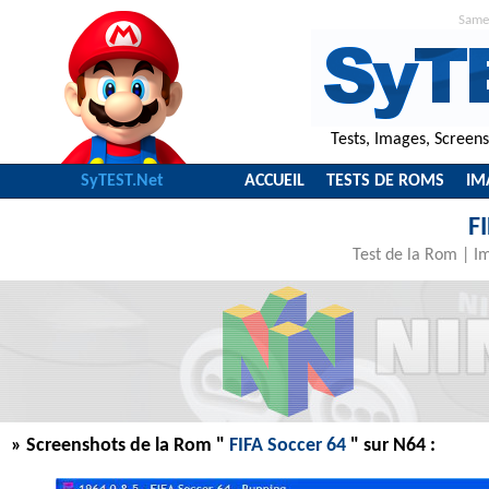
Same
Tests, Images, Screen
SyTEST.Net
ACCUEIL
TESTS DE ROMS
IM
F
Test de la Rom
|
I
» Screenshots de la Rom "
FIFA Soccer 64
" sur N64 :