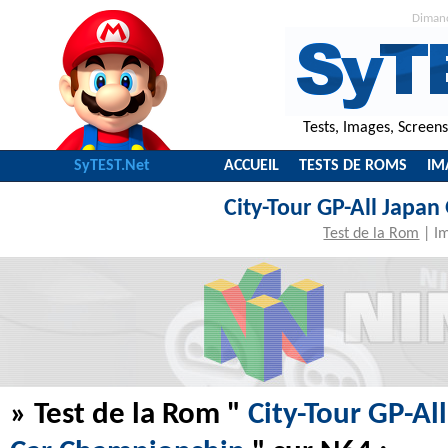
Diman
Tests, Images, Screen
SyTEST.Net
ACCUEIL
TESTS DE ROMS
IM
City-Tour GP-All Japa
Test de la Rom
|
I
» Test de la Rom "
City-Tour GP-Al