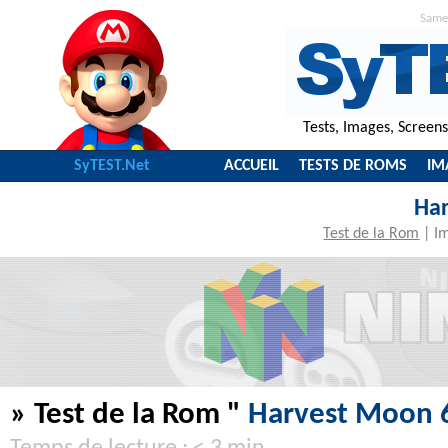
Same
Tests, Images, Screen
SyTEST.Net
ACCUEIL
TESTS DE ROMS
IM
Ha
Test de la Rom
|
I
» Test de la Rom "
Harvest Moon 