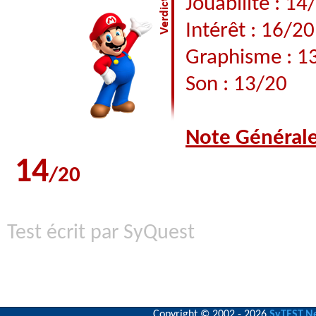
Jouabilité : 14
Intérêt : 16/20
Graphisme : 1
Son : 13/20
Note Général
14
/20
Test écrit par SyQuest
Copyright © 2002 - 2026
SyTEST.N