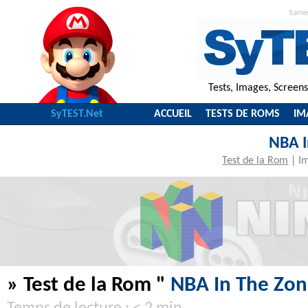
Same
Tests, Images, Screen
SyTEST.Net
ACCUEIL
TESTS DE ROMS
IM
NBA I
Test de la Rom
|
I
» Test de la Rom "
NBA In The Zo