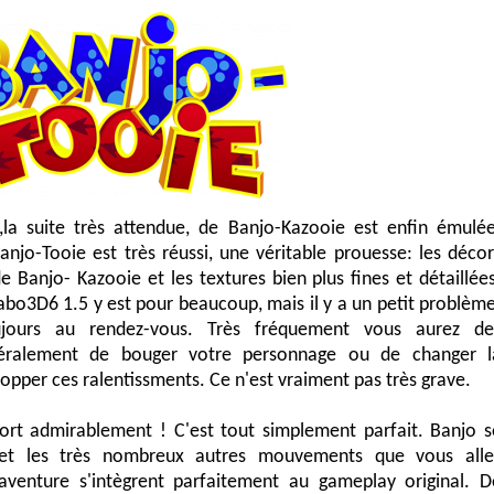
,la suite très attendue, de Banjo-Kazooie est enfin émulée
jo-Tooie est très réussi, une véritable prouesse: les décor
 Banjo- Kazooie et les textures bien plus fines et détaillées
abo3D6 1.5 y est pour beaucoup, mais il y a un petit problème
oujours au rendez-vous. Très fréquement vous aurez de
énéralement de bouger votre personnage ou de changer l
topper ces ralentissments. Ce n'est vraiment pas très grave.
 sort admirablement ! C'est tout simplement parfait. Banjo s
t et les très nombreux autres mouvements que vous alle
venture s'intègrent parfaitement au gameplay original. D