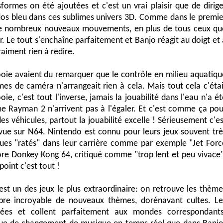
ormes on été ajoutées et c'est un vrai plaisir que de dirige
dos bleu dans ces sublimes univers 3D. Comme dans le premie
de nombreux nouveaux mouvements, en plus de tous ceux qu
r. Le tout s'enchaîne parfaitement et Banjo réagit au doigt et 
vraiment rien à redire.
oie avaient du remarquer que le contrôle en milieu aquatiqu
èmes de caméra n'arrangeait rien à cela. Mais tout cela c'étai
e, c'est tout l'inverse, jamais la jouabilité dans l'eau n'a ét
 Rayman 2 n'arrivent pas à l'égaler. Et c'est comme ça pou
s des véhicules, partout la jouabilité excelle ! Sérieusement c'e
 vue sur N64. Nintendo est connu pour leurs jeux souvent trè
ues "ratés" dans leur carrière comme par exemple "Jet Forc
ore Donkey Kong 64, critiqué comme "trop lent et peu vivace"
 point c'est tout !
st un des jeux le plus extraordinaire: on retrouve les thème
re incroyable de nouveaux thèmes, dorénavant cultes. Le
iées et collent parfaitement aux mondes correspondants