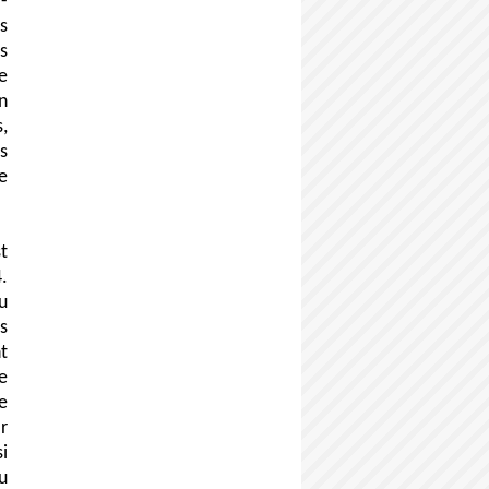
-
s
s
e
n
s,
s
e
t
.
u
s
t
e
e
r
i
u