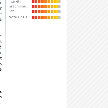
Intérêt :
r
Graphisme :
r
Son :
e
Note Finale :
à
e
t
é
r
st
s
e
.
s
s
.