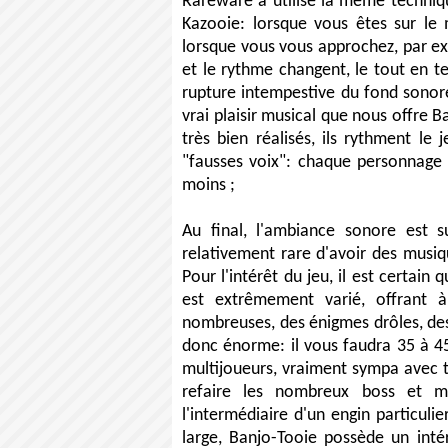
Rareware a utilisé la même techni
Kazooie: lorsque vous êtes sur le
lorsque vous vous approchez, par ex
et le rythme changent, le tout en te
rupture intempestive du fond sono
vrai plaisir musical que nous offre Ba
très bien réalisés, ils rythment l
"fausses voix": chaque personnage
moins ;
Au final, l'ambiance sonore est s
relativement rare d'avoir des musiq
Pour l'intérêt du jeu, il est certai
est extrêmement varié, offrant à 
nombreuses, des énigmes drôles, des 
donc énorme: il vous faudra 35 à 4
multijoueurs, vraiment sympa avec to
refaire les nombreux boss et m
l'intermédiaire d'un engin particul
large, Banjo-Tooie possède un inté