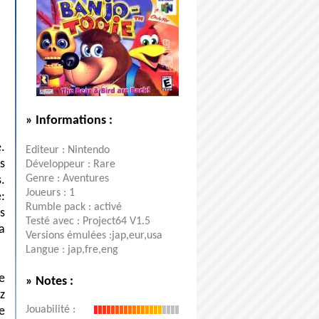
» Informations :
.
Editeur : Nintendo
s
Développeur : Rare
Genre : Aventures
.
Joueurs : 1
:
Rumble pack : activé
s
Testé avec : Project64 V1.5
a
Versions émulées :jap,eur,usa
Langue : jap,fre,eng
e
» Notes :
z
Jouabilité :
e