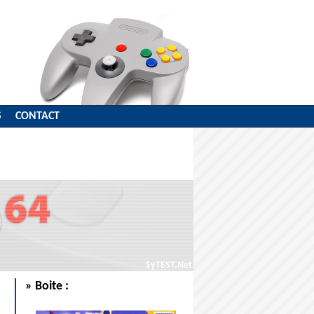
S
CONTACT
» Boite :