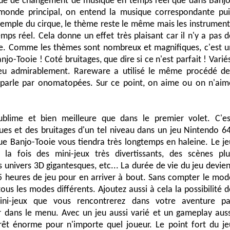
que de changement de musique en temps réel que dans Banjo
 monde principal, on entend la musique correspondante pui
emple du cirque, le thème reste le même mais les instrument
mps réel. Cela donne un effet très plaisant car il n'y a pas d
re. Comme les thèmes sont nombreux et magnifiques, c'est u
njo-Tooie ! Coté bruitages, que dire si ce n'est parfait ! Varié
e jeu admirablement. Rareware a utilisé le même procédé de
 parle par onomatopées. Sur ce point, on aime ou on n'aim
ublime et bien meilleure que dans le premier volet. C'es
ues et des bruitages d'un tel niveau dans un jeu Nintendo 64
n que Banjo-Tooie vous tiendra très longtemps en haleine. Le je
la fois des mini-jeux très divertissants, des scènes plu
univers 3D gigantesques, etc... La durée de vie du jeu devien
5 heures de jeu pour en arriver à bout. Sans compter le mod
us les modes différents. Ajoutez aussi à cela la possibilité d
ini-jeux que vous rencontrerez dans votre aventure pa
ier dans le menu. Avec un jeu aussi varié et un gameplay auss
rêt énorme pour n'importe quel joueur. Le point fort du je