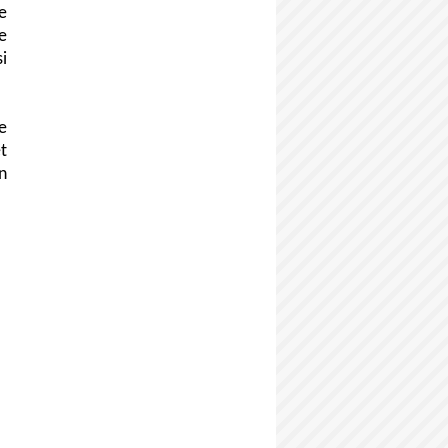
e
e
i
e
t
n