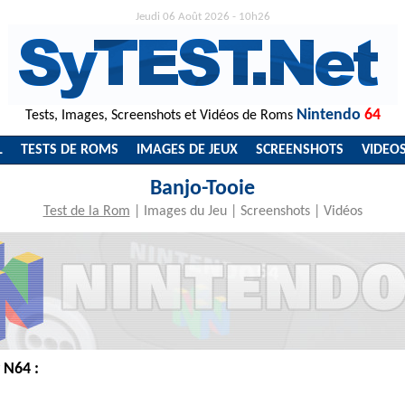
Jeudi 06 Août 2026 - 10h26
Nintendo
64
Tests, Images, Screenshots et Vidéos de Roms
L
TESTS DE ROMS
IMAGES DE JEUX
SCREENSHOTS
VIDEO
Banjo-Tooie
Test de la Rom
|
Images du Jeu
|
Screenshots
|
Vidéos
 N64 :